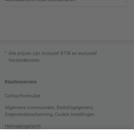
*
Alle prijzen zijn inclusief BTW en exclusief
Verzendkosten
.
Klantenservice
Contactformulier
Algemene voorwaarden
,
Bedrijfsgegevens
,
Gegevensbescherming
,
Cookie instellingen
Herroepingsrecht