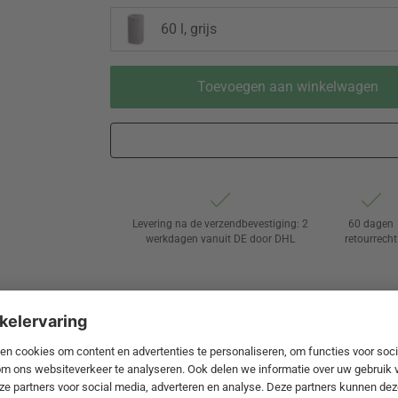
60 l, grijs
Toevoegen aan winkelwagen
Levering na de verzendbevestiging: 2
60 dagen
werkdagen vanuit DE door DHL
retourrecht