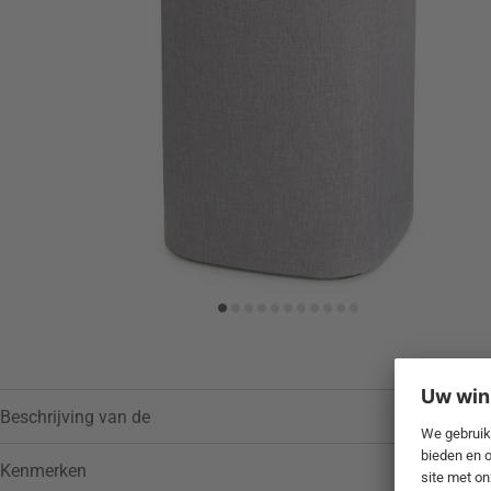
Toevoegen aan verlanglijstje
Beschrijving van de
Kenmerken