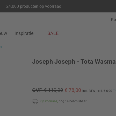
24.000 producten op voorraad
Kl
euw
Inspiratie
SALE
n
Joseph Joseph - Tota Wasm
OVP € 119,99
€ 78,00
incl. BTW,
excl. € 6,90
Tr
Op voorraad,
nog 14 beschikbaar