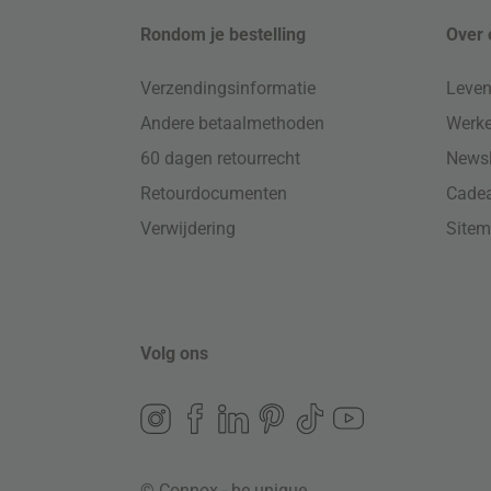
Rondom je bestelling
Over 
Verzendingsinformatie
Leven
Andere betaalmethoden
Werke
60 dagen retourrecht
Newsl
Retourdocumenten
Cade
Verwijdering
Site
Volg ons
© Connox - be unique.