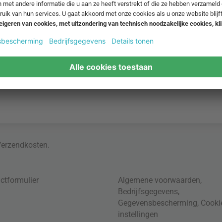
Verzendkosten
.
ctformulier
Algemene voorwaarden
,
Bedrijfsgegevens
,
Gegevensbescherming
,
Cooki
instellingen