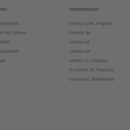
ons
Internationaal
d lexicon
connox.com, English
n bij Connox
connox.de
etter
connox.at
aubonnen
connox.ch
map
connox.fr, Français
fr.connox.ch, Français
connox.nl, Nederlands