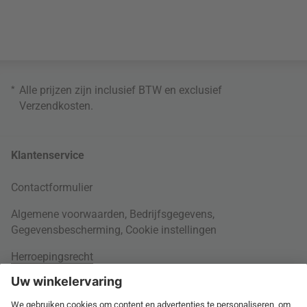
*
Alle prijzen zijn inclusief BTW en exclusief
Verzendkosten
.
Klantenservice
Contactformulier
Algemene voorwaarden
,
Bedrijfsgegevens
,
Gegevensbescherming
,
Cookie instellingen
Herroepingsrecht
Rondom je bestelling