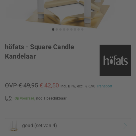
höfats - Square Candle
Kandelaar
OVP € 49,95
€ 42,50
incl. BTW,
excl. € 6,90
Transport
Op voorraad,
nog 1 beschikbaar
goud (set van 4)