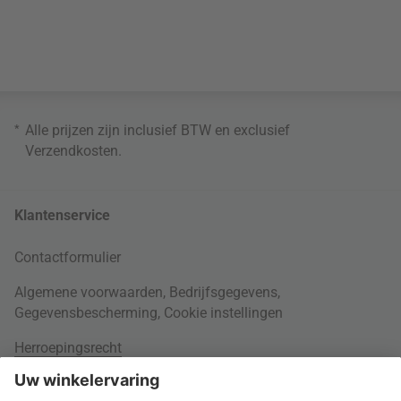
*
Alle prijzen zijn inclusief BTW en exclusief
Verzendkosten
.
Klantenservice
Contactformulier
Algemene voorwaarden
,
Bedrijfsgegevens
,
Gegevensbescherming
,
Cookie instellingen
Herroepingsrecht
Rondom je bestelling