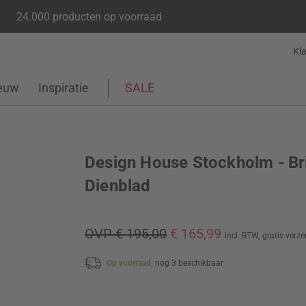
24.000 producten op voorraad
Kl
euw
Inspiratie
SALE
Design House Stockholm - Br
Dienblad
OVP € 195,00
€ 165,99
incl. BTW,
gratis verz
Op voorraad,
nog 3 beschikbaar