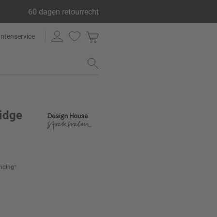
60 dagen retourrecht
antenservice
idge
ending
*