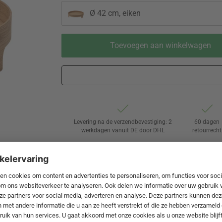
Ø 42 cm, eiken
Toevoegen aan winkelwagen
Levering na de verzendbevestiging: 2
60 dagen
werkdagen vanuit DE door DHL
retourrecht