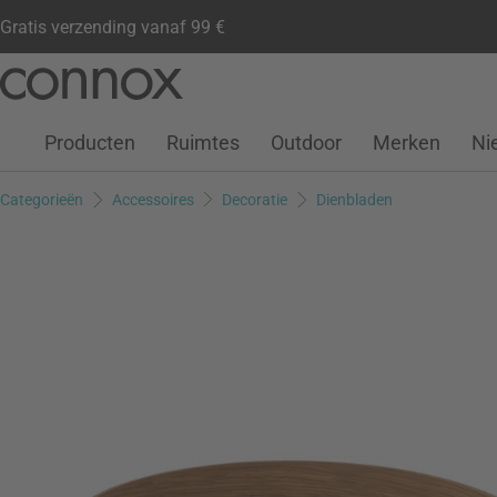
Gratis verzending vanaf 99 €
Klantenaccount
Verlanglijstje
Warenkorb
Ga
Ga
naar
naar
pagina-
zoeken
Producten
Ruimtes
Outdoor
Merken
Ni
inhoud
Categorieën
Accessoires
Decoratie
Dienbladen