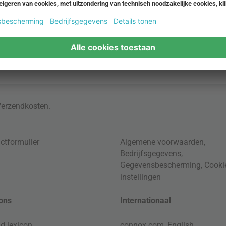
Verzendkosten
.
ctformulier
Algemene voorwaarden
,
Bedrijfsgegevens
,
Gegevensbescherming
,
Cooki
instellingen
ons
Internationaal
d lexicon
connox.com, English