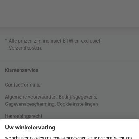
*
Alle prijzen zijn inclusief BTW en exclusief
Verzendkosten
.
Klantenservice
Contactformulier
Algemene voorwaarden
,
Bedrijfsgegevens
,
Gegevensbescherming
,
Cookie instellingen
Herroepingsrecht
Rondom je bestelling