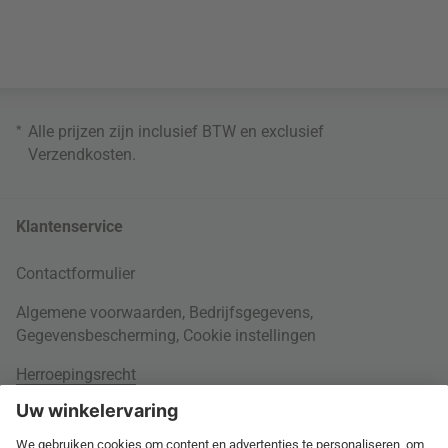
*
Alle prijzen zijn inclusief BTW en exclusief
Verzendkosten
.
Klantenservice
Contactformulier
Algemene voorwaarden
,
Bedrijfsgegevens
,
Gegevensbescherming
,
Cookie instellingen
Herroepingsrecht
Rondom je bestelling