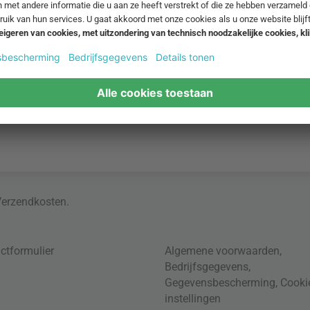
Verzendkosten
.
ctformulier
Algemene voorwaarden
,
Bedrijfsgegevens
,
Gegevensbescherming
,
Cooki
instellingen