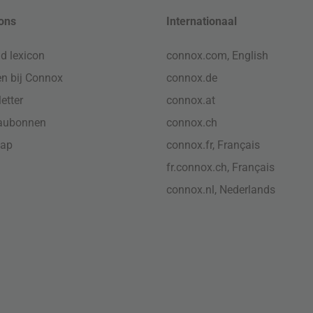
ons
Internationaal
d lexicon
connox.com, English
n bij Connox
connox.de
etter
connox.at
aubonnen
connox.ch
map
connox.fr, Français
fr.connox.ch, Français
connox.nl, Nederlands