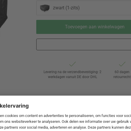
zwart (1-zits)
Toevoegen aan winkelwagen
Levering na de verzendbevestiging: 2
60 dagen
werkdagen vanuit DE door DHL
retourrecht