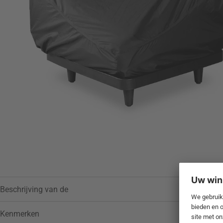
Toevoegen aan verlanglijstje
Beschrijving van de
Kenmerken