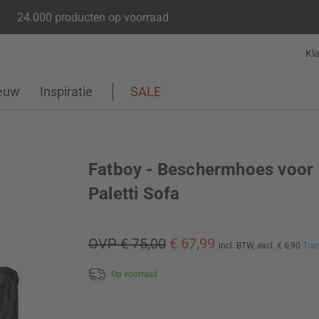
24.000 producten op voorraad
Kl
euw
Inspiratie
SALE
Fatboy - Beschermhoes voor
Paletti Sofa
OVP € 75,00
€ 67,99
incl. BTW,
excl. € 6,90
Tra
Op voorraad