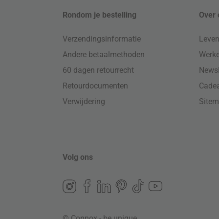
Rondom je bestelling
Over 
Verzendingsinformatie
Leven
Andere betaalmethoden
Werke
60 dagen retourrecht
Newsl
Retourdocumenten
Cade
Verwijdering
Site
Volg ons
© Connox - be unique.