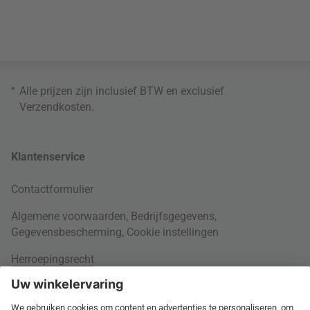
*
Alle prijzen zijn inclusief BTW en exclusief
Verzendkosten
.
Klantenservice
Contactformulier
Algemene voorwaarden
,
Bedrijfsgegevens
,
Gegevensbescherming
,
Cookie instellingen
Herroepingsrecht
Rondom je bestelling