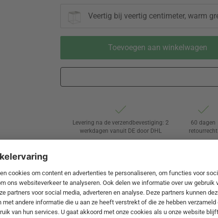
Veertig bij veertig centimeter, warm gr
Toevoegen aan winkelwagen
Levering na de verzendbevestiging: 2
60 dagen
werkdagen vanuit DE door DHL
retourrecht