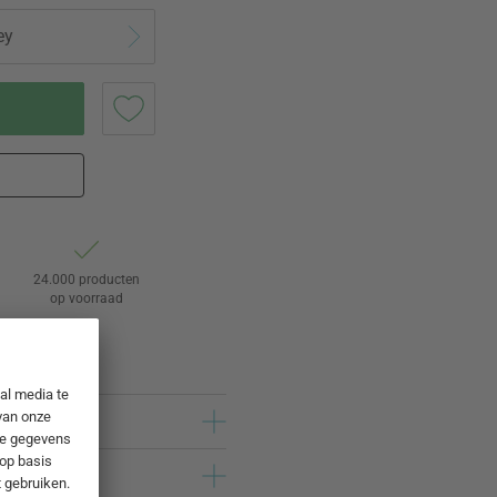
ey
24.000 producten
op voorraad