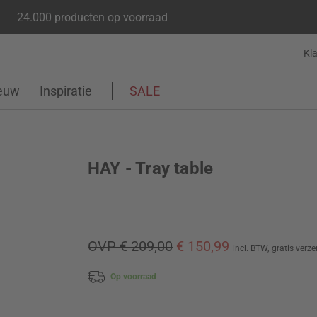
24.000 producten op voorraad
Kl
euw
Inspiratie
SALE
HAY - Tray table
OVP € 209,00
€ 150,99
incl. BTW,
gratis verz
Op voorraad