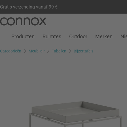
Gratis verzending vanaf 99 €
Klantenaccount
Verlanglijstje
Warenkorb
Ga
Ga
naar
naar
pagina-
zoeken
Producten
Ruimtes
Outdoor
Merken
Ni
inhoud
Categorieën
Meubilair
Tabellen
Bijzettafels