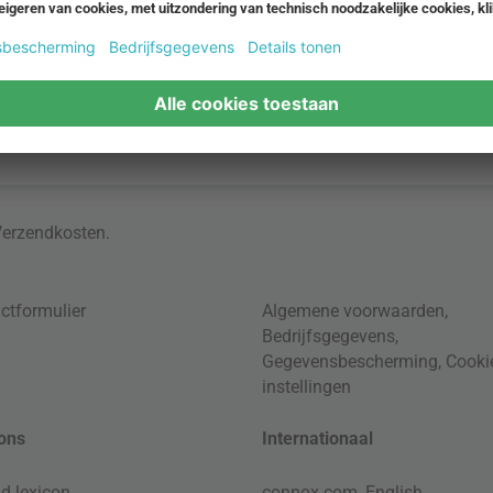
Verzendkosten
.
ctformulier
Algemene voorwaarden
,
Bedrijfsgegevens
,
Gegevensbescherming
,
Cooki
instellingen
ons
Internationaal
d lexicon
connox.com, English