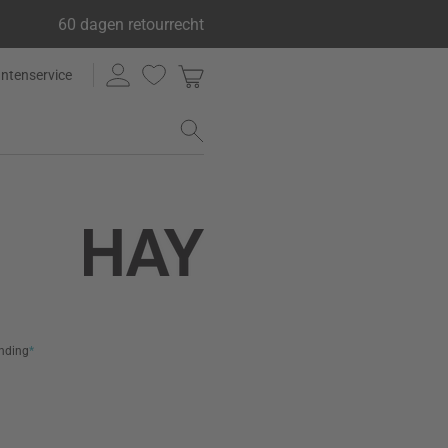
60 dagen retourrecht
antenservice
ending
*