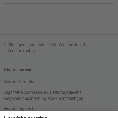
*
Alle prijzen zijn inclusief BTW en exclusief
Verzendkosten
.
Klantenservice
Contactformulier
Algemene voorwaarden
,
Bedrijfsgegevens
,
Gegevensbescherming
,
Cookie instellingen
Herroepingsrecht