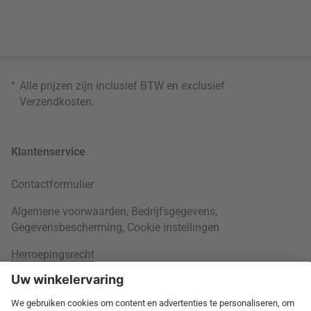
*
Alle prijzen zijn inclusief BTW en exclusief
Verzendkosten
.
Klantenservice
Contactformulier
Algemene voorwaarden
,
Bedrijfsgegevens
,
Gegevensbescherming
,
Cookie instellingen
Herroepingsrecht
Rondom je bestelling