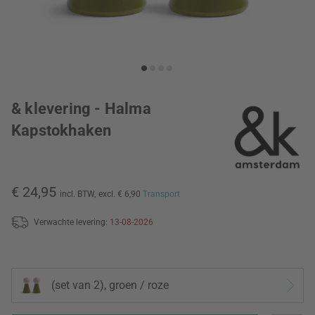
& klevering - Halma
Kapstokhaken
€ 24,95
incl. BTW,
excl. € 6,90
Transport
Verwachte levering:
13-08-2026
(set van 2), groen / roze