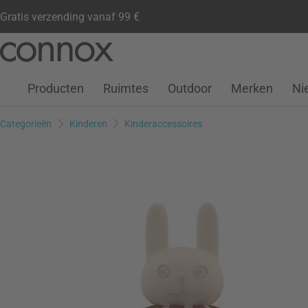
Gratis verzending vanaf 99 €
Klantenaccount
Verlanglijstje
Warenkorb
Ga
Ga
naar
naar
pagina-
zoeken
Producten
Ruimtes
Outdoor
Merken
Ni
inhoud
Categorieën
Kinderen
Kinderaccessoires