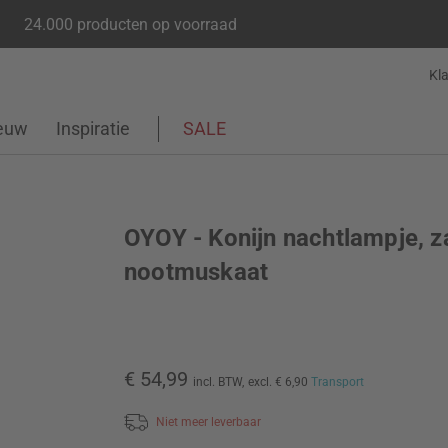
24.000 producten op voorraad
Kl
euw
Inspiratie
SALE
OYOY - Konijn nachtlampje, z
nootmuskaat
€ 54,99
incl. BTW,
excl. € 6,90
Transport
Niet meer leverbaar