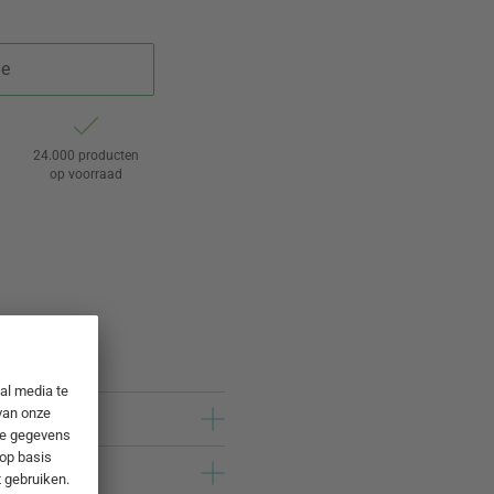
je
24.000 producten
op voorraad