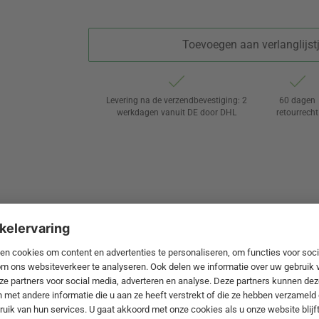
Toevoegen aan verlanglijst
Levering na de verzendbevestiging: 2
60 dagen
werkdagen vanuit DE door DHL
retourrecht