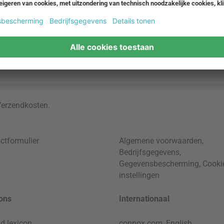
Verzendkosten
.
ctformulier
Algemene voorwaarden
,
Bedrijfsgegevens
,
Gegevensbescherming
,
Cooki
instellingen
ons
Internationaal
d lexicon
connox.com, English