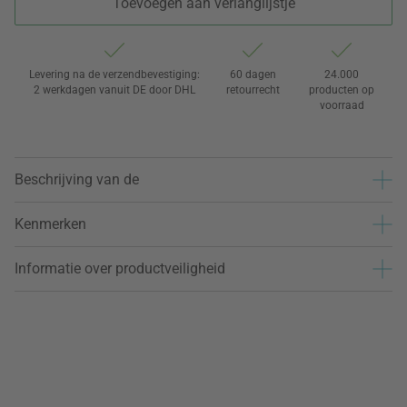
Toevoegen aan verlanglijstje
Levering na de verzendbevestiging:
60 dagen
24.000
2 werkdagen vanuit DE door DHL
retourrecht
producten op
voorraad
Beschrijving van de
Kenmerken
Informatie over productveiligheid