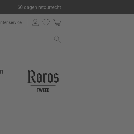
60 dagen retourrecht
antenservice
n