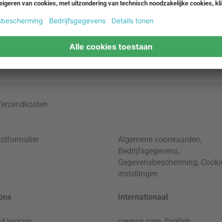
Verzendkosten
.
ctformulier
Algemene voorwaarden
,
Bedrijfsgegevens
,
Gegevensbescherming
,
Cooki
instellingen
ons
Internationaal
d lexicon
connox.com, English