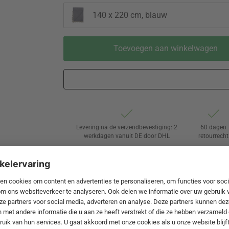
140 x 220 cm, blauw
Toevoegen aan winkelwagen
Levering na de verzendbevestiging: 2
60 dagen
werkdagen vanuit DE door DHL
retourrecht