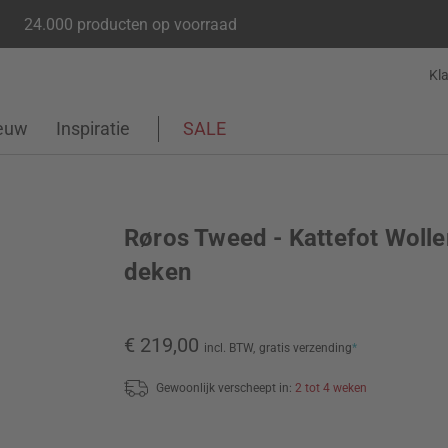
24.000 producten op voorraad
Kl
euw
Inspiratie
SALE
Røros Tweed - Kattefot Wolle
deken
€ 219,00
incl. BTW,
gratis verzending
*
Gewoonlijk verscheept in:
2 tot 4 weken