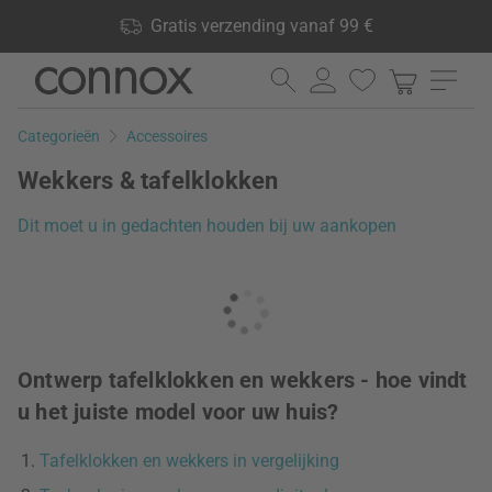
Shop voordelen: Gratis verzending vanaf 99 €, 24.000
Gratis verzending vanaf 99 €
producten op voorraad, 60 dagen retourrecht
Ga
Ga
naar
naar
pagina-
zoeken
Categorieën
Accessoires
inhoud
Wekkers & tafelklokken
Dit moet u in gedachten houden bij uw aankopen
Ontwerp tafelklokken en wekkers - hoe vindt
u het juiste model voor uw huis?
Tafelklokken en wekkers in vergelijking