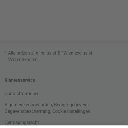
*
Alle prijzen zijn inclusief BTW en exclusief
Verzendkosten
.
Klantenservice
Contactformulier
Algemene voorwaarden
,
Bedrijfsgegevens
,
Gegevensbescherming
,
Cookie instellingen
Herroepingsrecht