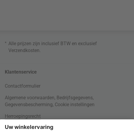
*
Alle prijzen zijn inclusief BTW en exclusief
Verzendkosten
.
Klantenservice
Contactformulier
Algemene voorwaarden
,
Bedrijfsgegevens
,
Gegevensbescherming
,
Cookie instellingen
Herroepingsrecht
Rondom je bestelling