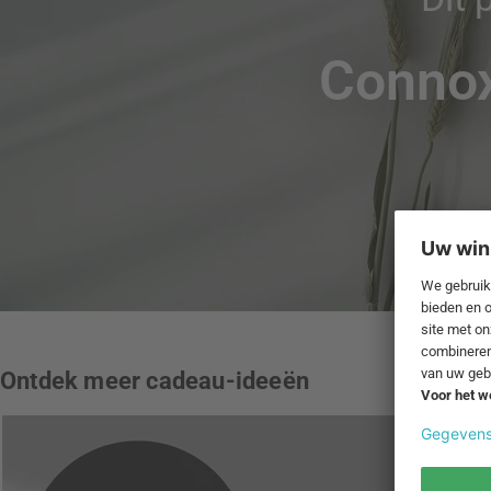
Conno
Ontdek meer cadeau-ideeën