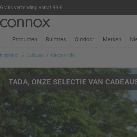
Gratis verzending vanaf 99 €
Klantenaccount
Verlanglijstje
Warenkorb
Ga
Ga
naar
naar
pagina-
zoeken
Producten
Ruimtes
Outdoor
Merken
Ni
inhoud
Inspiratie
Cadeaus
Cadeu vinder
TADA, ONZE SELECTIE VAN CADEAUS