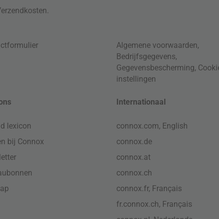
Verzendkosten
.
ctformulier
Algemene voorwaarden
,
Bedrijfsgegevens
,
Gegevensbescherming
,
Cooki
instellingen
ons
Internationaal
d lexicon
connox.com, English
n bij Connox
connox.de
etter
connox.at
aubonnen
connox.ch
map
connox.fr, Français
fr.connox.ch, Français