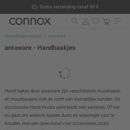
Shop voordelen: Gratis verzending vanaf 99 €, 24.000
Gratis verzending vanaf 99 €
producten op voorraad, 60 dagen retourrecht
Ga
Ga
naar
naar
pagina-
zoeken
Woondesign-merken
areaware
inhoud
areaware - Handhaakjes
Hand haken door areaware zijn verschillende muurhaken
en muurbeugels met de vorm van menselijke handen. De
succesvolle Hand Hooks serie biedt vele variaties: Of het
nu gaat om wierook tussen duim en wijsvinger vast te
houden, met een open hand voor accessoires zoals