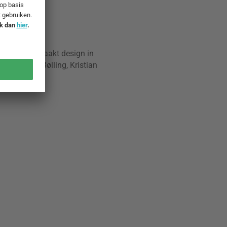
enemarken
evol handgemaakt design in
oals Hans Bølling, Kristian