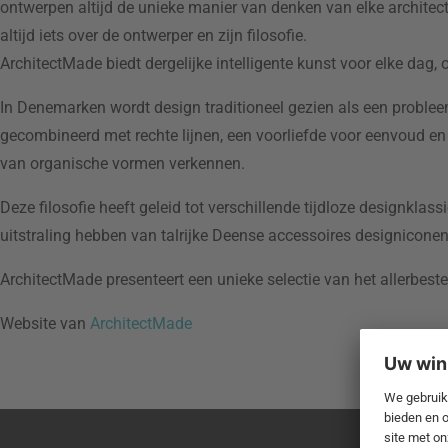
ontwerpen altijd de unieke manier van denken van elke architect
altijd iets over de ontwerper en zijn filosofie.
ArchitectMade biedt dergelijke intelligente kunst voor elke dag,
In Denemarken wordt design traditioneel gezien als een problee
gecombineerd met rechte lijnen, een voorliefde voor eenvoud en
van organische vormen verkennen.
Deze filosofie heeft geleid tot verschillende tijdloze designkla
uitstraling hebben van talrijke Deense accessoires designicon
ArchitectMade presenteert een unieke selectie van het allerbes
Website van
ArchitectMade