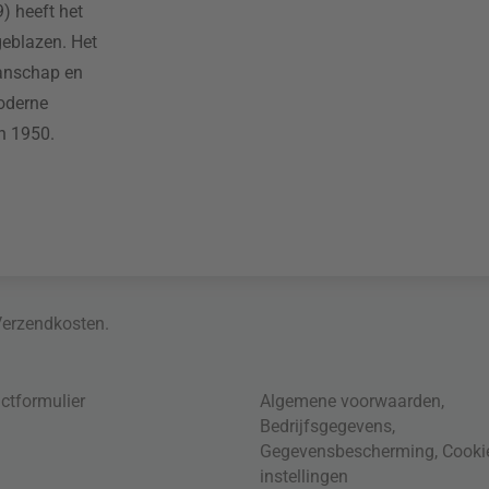
) heeft het
geblazen. Het
manschap en
moderne
n 1950.
Verzendkosten
.
ctformulier
Algemene voorwaarden
,
Bedrijfsgegevens
,
Gegevensbescherming
,
Cooki
instellingen