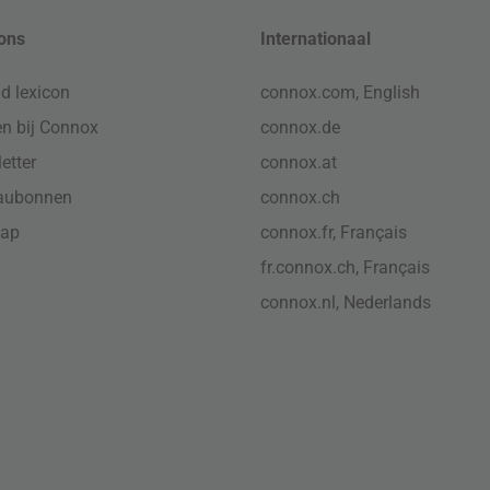
ons
Internationaal
d lexicon
connox.com, English
n bij Connox
connox.de
etter
connox.at
aubonnen
connox.ch
map
connox.fr, Français
fr.connox.ch, Français
connox.nl, Nederlands