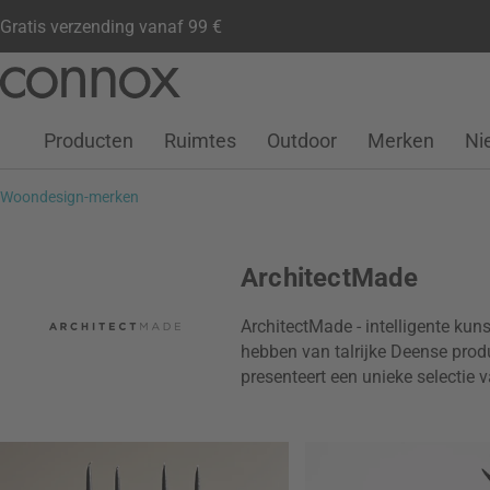
Gratis verzending vanaf 99 €
Klantenaccount
Verlanglijstje
Warenkorb
Ga
Ga
naar
naar
pagina-
zoeken
Producten
Ruimtes
Outdoor
Merken
Ni
inhoud
Woondesign-merken
ArchitectMade
ArchitectMade - intelligente kun
hebben van talrijke Deense pro
presenteert een unieke selectie 