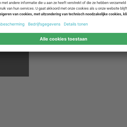
ArchitectMade - tijdloos design uit D
Achter de schermen bij ArchitectMade. Liefd
samenwerking met ontwerpers en architecten z
Vedel, Paul Anker Hansen en anderen.