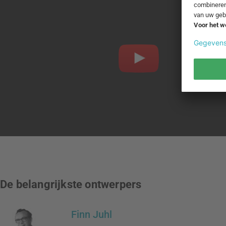
De belangrijkste ontwerpers
Finn Juhl