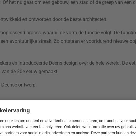
. Of het nu gaat om een gebouw, een stad of de greep van een dre
 ontwikkeld en ontworpen door de beste architecten.
moplossend proces, waarbij de vorm de functie volgt. De functi
 een avontuurlijke streak. Zo ontstaan er voortdurend nieuwe ob
ssiekers en introduceerde Deens design over de hele wereld. De es
en van de 20e eeuw gemaakt.
te Deense ontwerp.