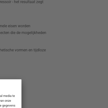
ssoir - het resultaat zegt
onele eisen worden
jecten die de mogelijkheden
thetische vormen en tijdloze